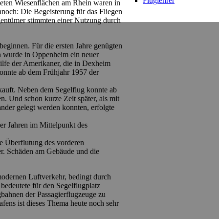
Fluglehrer
gneten Wiesenflächen am Rhein waren in
ennoch: Die Begeisterung für das Fliegen
igentümer stimmten einer Nutzung durch
beginnen. Für die ersten Jahre genügten
h wurde in Oppenheim ein neuer
Hilfe der Amerikaner, die in Dexheim
 konnte ab dem Frühjahr 1957 der
kauft. Neben dem Segelflug konnte ab
. Und schon kurze Zeit später, als mit
nder gelegt werden konnten, erfolgte
er Jahren im Mittelpunkt des
ie Überflutung des vorderen
er. Schäden am Gebäude und die
modernen Luftverkehr, bedingt durch
bedeutete für den Segelflugplatz
bahnen der Passagierflugzeuge zu
afens ist dieses Thema heute noch sehr