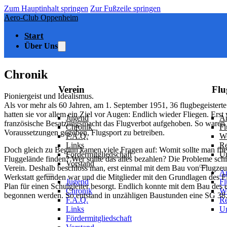
Zum Hauptinhalt springen
Zur Fußzeile springen
Aero-Club Oppenheim
Start
Über Uns
Chronik
Verein
Flu
Pioniergeist und Idealismus.
Als vor mehr als 60 Jahren, am 1. September 1951, 36 flugbegeistert
hatten sie vor allem ein Ziel vor Augen: Endlich wieder Fliegen. Ers
Jugend
An
französische Besatzungsmacht das Flugverbot aufgehoben. So waren e
Chronik
Fl
Voraussetzungen gegeben, Flugsport zu betreiben.
F.A.Q.
W
Links
R
Doch gleich zu Beginn kamen viele Fragen auf: Womit sollte man fl
Fördermitgliedschaft
U
Fluggelände finden? Wer sollte das alles bezahlen? Die Probleme schi
Vorstand
Verein. Deshalb beschloss man, erst einmal mit dem Bau von Flugzeu
An
Werkstatt gefunden war und die Mitglieder mit den Grundlagen des F
Jugend
Fl
Plan für einen Schulgleiter besorgt. Endlich konnte mit dem Bau des 
Chronik
W
begonnen werden. So entstand in unzähligen Baustunden eine SG 38
F.A.Q.
R
Links
U
Fördermitgliedschaft