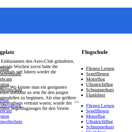
gplatz
Flugschule
e Enthusiasten den Aero-Club gründeten,
t wenige Wochen zuvor hatte die
flug
Fliegen Lernen
rstmals seit Jahren wieder die
ugzeugpark
Segelfliegen
ebcam
Motorflug
egion
Ultraleichtflug
iegen? Wo könnte man ein geeignetes
mweltschutz
Schnupperkurs
enen unlösbar zu sein für den jungen
Fluglehrer
gmodellen zu beginnen. Als eine größere
flug
lugzeugbaus vertraut waren, wurde der
ugzeugpark
Fliegen Lernen
ersten Segelflugzeuges für den Verein
ebcam
Segelfliegen
.
egion
Motorflug
mweltschutz
Ultraleichtflug
Schnupperkurs