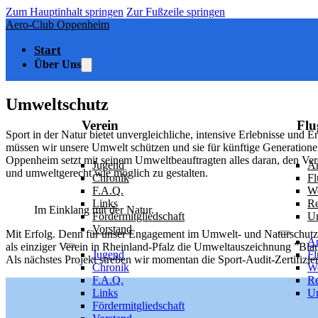
Zum Hauptinhalt springen
Zur Fußzeile springen
Aero-Club Oppenheim
Start
Über Uns
Umweltschutz
Verein
Flu
Sport in der Natur bietet unvergleichliche, intensive Erlebnisse und
müssen wir unsere Umwelt schützen und sie für künftige Generatione
Oppenheim setzt mit seinem Umweltbeauftragten alles daran, den Vere
Jugend
An
und umweltgerecht wie möglich zu gestalten.
Chronik
Fl
F.A.Q.
W
Links
R
Im Einklang mit der Natur.
Fördermitgliedschaft
U
Vorstand
Mit Erfolg. Denn für unser Engagement im Umwelt- und Naturschutz
An
als einziger Verein in Rheinland-Pfalz die Umweltauszeichnung ”Blau
Jugend
Fl
Als nächstes Projekt streben wir momentan die Sport-Audit-Zertifiz
Chronik
W
F.A.Q.
R
Links
U
Fördermitgliedschaft