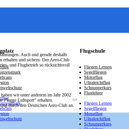
gplatz
Flugschule
 Erfahrungen. Auch und gerade deshalb
n erhalten und sichern. Der Aero-Club
ins- und Flugbetrieb so rücksichtsvoll
flug
Fliegen Lernen
ugzeugpark
Segelfliegen
ebcam
Motorflug
egion
Ultraleichtflug
mweltschutz
Schnupperkurs
Fluglehrer
 haben wir unter anderem im Jahr 2002
flug
e Flagge Luftsport” erhalten.
ugzeugpark
Fliegen Lernen
ierung durch den Deutschen Aero-Club an.
ebcam
Segelfliegen
egion
Motorflug
mweltschutz
Ultraleichtflug
Schnupperkurs